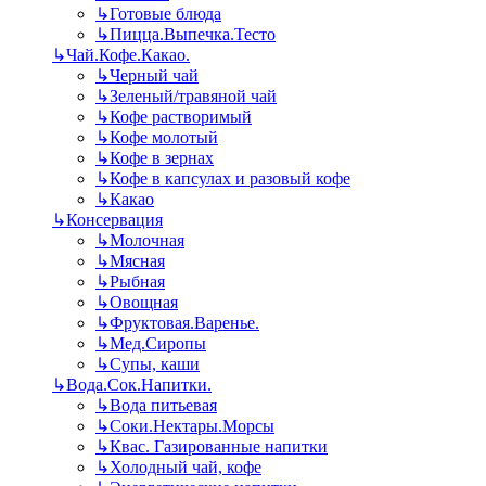
↳
Готовые блюда
↳
Пицца.Выпечка.Тесто
↳
Чай.Кофе.Какао.
↳
Черный чай
↳
Зеленый/травяной чай
↳
Кофе растворимый
↳
Кофе молотый
↳
Кофе в зернах
↳
Кофе в капсулах и разовый кофе
↳
Какао
↳
Консервация
↳
Молочная
↳
Мясная
↳
Рыбная
↳
Овощная
↳
Фруктовая.Варенье.
↳
Мед.Сиропы
↳
Супы, каши
↳
Вода.Сок.Напитки.
↳
Вода питьевая
↳
Соки.Нектары.Морсы
↳
Квас. Газированные напитки
↳
Холодный чай, кофе