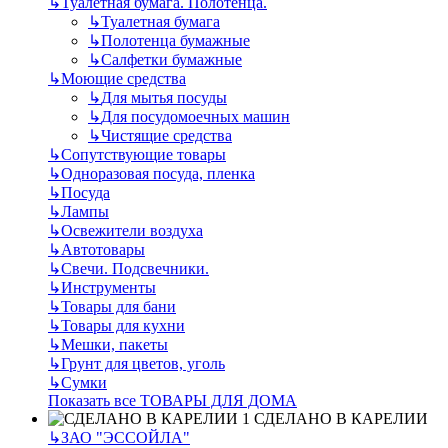
↳
Туалетная бумага. Полотенца.
↳
Туалетная бумага
↳
Полотенца бумажные
↳
Салфетки бумажные
↳
Моющие средства
↳
Для мытья посуды
↳
Для посудомоечных машин
↳
Чистящие средства
↳
Сопутствующие товары
↳
Одноразовая посуда, пленка
↳
Посуда
↳
Лампы
↳
Освежители воздуха
↳
Автотовары
↳
Свечи. Подсвечники.
↳
Инструменты
↳
Товары для бани
↳
Товары для кухни
↳
Мешки, пакеты
↳
Грунт для цветов, уголь
↳
Сумки
Показать все ТОВАРЫ ДЛЯ ДОМА
СДЕЛАНО В КАРЕЛИИ
↳
ЗАО "ЭССОЙЛА"