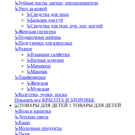
↳
Зубные пасты, щетки, ополаскиватели
↳
Уход за кожей
↳
Средства для лица
↳
Бальзам для губ
↳
Средства для тела, рук, ног, ногтей
↳
Женская гигигена
↳
Подарочные наборы
↳
Подгузники для взрослых
↳
Разное
↳
Влажные салфетки
↳
Ватные изделия
↳
Маникюр
↳
Макияж
↳
Парфюмерия
↳
Женская
↳
Мужская
↳
Колготки, чулки, носки
Показать все КРАСОТА И ЗДОРОВЬЕ
ТОВАРЫ ДЛЯ ДЕТЕЙ
↳
Вода и напитки
↳
Детские смеси
↳
Каши
↳
Молочные продукты
↳
Пюре