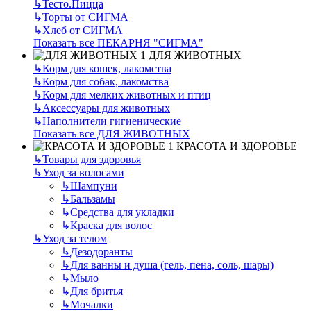
↳
Тесто.Пицца
↳
Торты от СИГМА
↳
Хлеб от СИГМА
Показать все ПЕКАРНЯ "СИГМА"
ДЛЯ ЖИВОТНЫХ
↳
Корм для кошек, лакомства
↳
Корм для собак, лакомства
↳
Корм для мелких животных и птиц
↳
Аксессуары для животных
↳
Наполнители гигиенические
Показать все ДЛЯ ЖИВОТНЫХ
КРАСОТА И ЗДОРОВЬЕ
↳
Товары для здоровья
↳
Уход за волосами
↳
Шампуни
↳
Бальзамы
↳
Средства для укладки
↳
Краска для волос
↳
Уход за телом
↳
Дезодоранты
↳
Для ванны и душа (гель, пена, соль, шары)
↳
Мыло
↳
Для бритья
↳
Мочалки