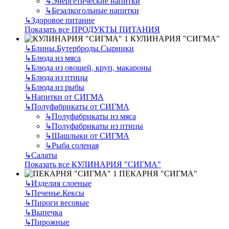
↳
Энергетические напитки
↳
Безалкогольные напитки
↳
Здоровое питание
Показать все ПРОДУКТЫ ПИТАНИЯ
КУЛИНАРИЯ "СИГМА"
↳
Блины.Бутерброды.Сырники
↳
Блюда из мяса
↳
Блюда из овощей, круп, макароны
↳
Блюда из птицы
↳
Блюда из рыбы
↳
Напитки от СИГМА
↳
Полуфабрикаты от СИГМА
↳
Полуфабрикаты из мяса
↳
Полуфабрикаты из птицы
↳
Шашлыки от СИГМА
↳
Рыба соленая
↳
Салаты
Показать все КУЛИНАРИЯ "СИГМА"
ПЕКАРНЯ "СИГМА"
↳
Изделия слоеные
↳
Печенье.Кексы
↳
Пироги весовые
↳
Выпечка
↳
Пирожные