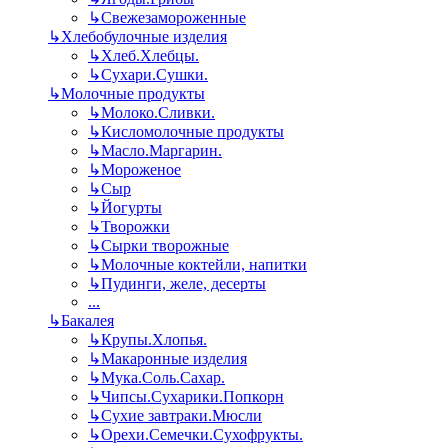
↳
Свежезамороженные
↳
Хлебобулочные изделия
↳
Хлеб.Хлебцы.
↳
Сухари.Сушки.
↳
Молочные продукты
↳
Молоко.Сливки.
↳
Кисломолочные продукты
↳
Масло.Маргарин.
↳
Мороженое
↳
Сыр
↳
Йогурты
↳
Творожки
↳
Сырки творожные
↳
Молочные коктейли, напитки
↳
Пудинги, желе, десерты
...
↳
Бакалея
↳
Крупы.Хлопья.
↳
Макаронные изделия
↳
Мука.Соль.Сахар.
↳
Чипсы.Сухарики.Попкорн
↳
Сухие завтраки.Мюсли
↳
Орехи.Семечки.Сухофрукты.