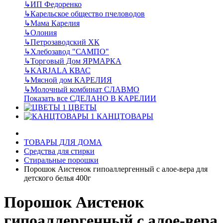
↳
ИП Федоренко
↳
Карельское общество пчеловодов
↳
Мама Карелия
↳
Олония
↳
Петрозаводский ХК
↳
Хлебозавод "САМПО"
↳
Торговый Дом ЯРМАРКА
↳
KARJALA КВАС
↳
Мясной дом КАРЕЛИЯ
↳
Молочный комбинат СЛАВМО
Показать все СДЕЛАНО В КАРЕЛИИ
ЦВЕТЫ
КАНЦТОВАРЫ
ТОВАРЫ ДЛЯ ДОМА
Средства для стирки
Стиральные порошки
Порошок Аистенок гипоаллергенный с алое-вера для
детского белья 400г
Порошок Аистенок
гипоаллергенный с алое-вера