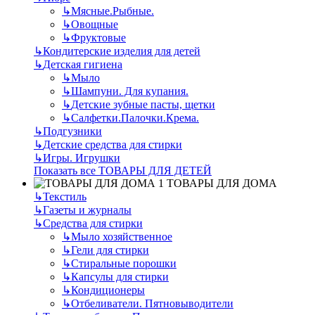
↳
Мясные.Рыбные.
↳
Овощные
↳
Фруктовые
↳
Кондитерские изделия для детей
↳
Детская гигиена
↳
Мыло
↳
Шампуни. Для купания.
↳
Детские зубные пасты, щетки
↳
Салфетки.Палочки.Крема.
↳
Подгузники
↳
Детские средства для стирки
↳
Игры. Игрушки
Показать все ТОВАРЫ ДЛЯ ДЕТЕЙ
ТОВАРЫ ДЛЯ ДОМА
↳
Текстиль
↳
Газеты и журналы
↳
Средства для стирки
↳
Мыло хозяйственное
↳
Гели для стирки
↳
Стиральные порошки
↳
Капсулы для стирки
↳
Кондиционеры
↳
Отбеливатели. Пятновыводители