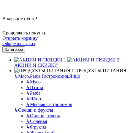
В корзине пусто!
Продолжить покупки
Открыть корзину
Оформить заказ
Категории
АКЦИИ И СКИДКИ
ПРОДУКТЫ ПИТАНИЯ
↳
Мясо.Рыба.Гастрономия.Яйцо
↳
Мясо
↳
Птица
↳
Рыба
↳
Яйцо
↳
Мясная гастрономия
↳
Овощи и фрукты
↳
Овощи, зелень
↳
Соленья
↳
Фрукты
↳
Ягоды.Грибы