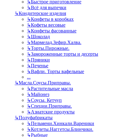
↳
Быстрое приготовление
↳
Всё для выпечки
↳
Кондитерские изделия
↳
Конфеты в коробках
↳
Кофеты весовые
↳
Конфеты фасованные
↳
Шоколад
↳
Мармелад.Зефир.Халва.
↳
Торты.Пирожные.
↳
Замороженные торты и десерты
↳
Пряники
↳
Печенье
↳
Вафли. Торты вафельные
...
↳
Масла.Соусы.Приправы.
↳
Растительные масла
↳
Майонез
↳
Соусы. Кетчуп
↳
Специи.Приправы.
↳
Азиатские продукты
↳
Полуфабрикаты
↳
Пельмени.Хинкали.Вареники
↳
Котлеты.Наггетсы.Блинчики.
↳
Рыбные