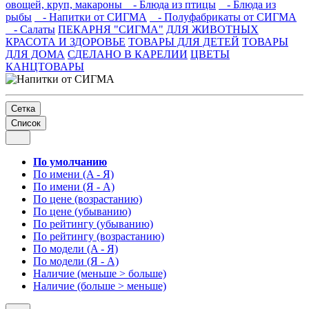
овощей, круп, макароны
- Блюда из птицы
- Блюда из
рыбы
- Напитки от СИГМА
- Полуфабрикаты от СИГМА
- Салаты
ПЕКАРНЯ "СИГМА"
ДЛЯ ЖИВОТНЫХ
КРАСОТА И ЗДОРОВЬЕ
ТОВАРЫ ДЛЯ ДЕТЕЙ
ТОВАРЫ
ДЛЯ ДОМА
СДЕЛАНО В КАРЕЛИИ
ЦВЕТЫ
КАНЦТОВАРЫ
Сетка
Список
По умолчанию
По имени (A - Я)
По имени (Я - A)
По цене (возрастанию)
По цене (убыванию)
По рейтингу (убыванию)
По рейтингу (возрастанию)
По модели (A - Я)
По модели (Я - A)
Наличие (меньше > больше)
Наличие (больше > меньше)