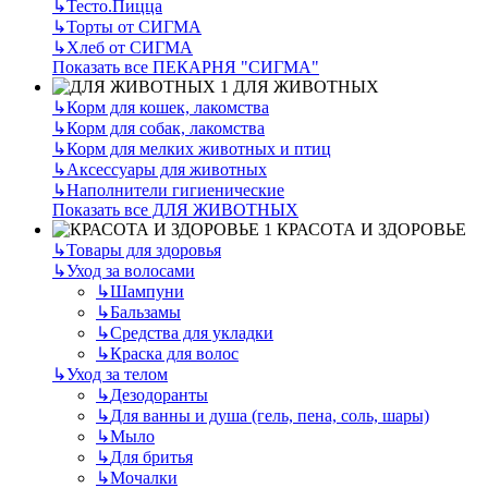
↳
Тесто.Пицца
↳
Торты от СИГМА
↳
Хлеб от СИГМА
Показать все ПЕКАРНЯ "СИГМА"
ДЛЯ ЖИВОТНЫХ
↳
Корм для кошек, лакомства
↳
Корм для собак, лакомства
↳
Корм для мелких животных и птиц
↳
Аксессуары для животных
↳
Наполнители гигиенические
Показать все ДЛЯ ЖИВОТНЫХ
КРАСОТА И ЗДОРОВЬЕ
↳
Товары для здоровья
↳
Уход за волосами
↳
Шампуни
↳
Бальзамы
↳
Средства для укладки
↳
Краска для волос
↳
Уход за телом
↳
Дезодоранты
↳
Для ванны и душа (гель, пена, соль, шары)
↳
Мыло
↳
Для бритья
↳
Мочалки