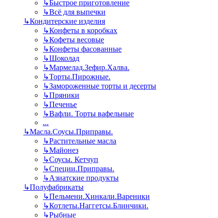
↳
Быстрое приготовление
↳
Всё для выпечки
↳
Кондитерские изделия
↳
Конфеты в коробках
↳
Кофеты весовые
↳
Конфеты фасованные
↳
Шоколад
↳
Мармелад.Зефир.Халва.
↳
Торты.Пирожные.
↳
Замороженные торты и десерты
↳
Пряники
↳
Печенье
↳
Вафли. Торты вафельные
...
↳
Масла.Соусы.Приправы.
↳
Растительные масла
↳
Майонез
↳
Соусы. Кетчуп
↳
Специи.Приправы.
↳
Азиатские продукты
↳
Полуфабрикаты
↳
Пельмени.Хинкали.Вареники
↳
Котлеты.Наггетсы.Блинчики.
↳
Рыбные