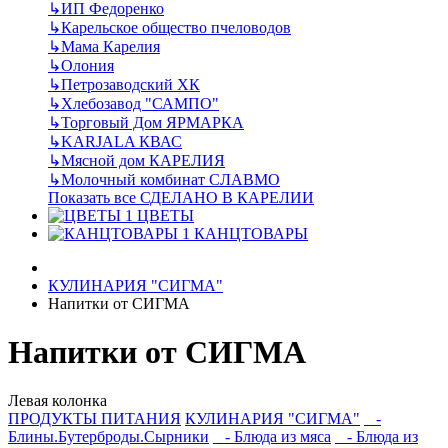
↳
ИП Федоренко
↳
Карельское общество пчеловодов
↳
Мама Карелия
↳
Олония
↳
Петрозаводский ХК
↳
Хлебозавод "САМПО"
↳
Торговый Дом ЯРМАРКА
↳
KARJALA КВАС
↳
Мясной дом КАРЕЛИЯ
↳
Молочный комбинат СЛАВМО
Показать все СДЕЛАНО В КАРЕЛИИ
ЦВЕТЫ
КАНЦТОВАРЫ
КУЛИНАРИЯ "СИГМА"
Напитки от СИГМА
Напитки от СИГМА
Левая колонка
ПРОДУКТЫ ПИТАНИЯ
КУЛИНАРИЯ "СИГМА"
-
Блины.Бутерброды.Сырники
- Блюда из мяса
- Блюда из