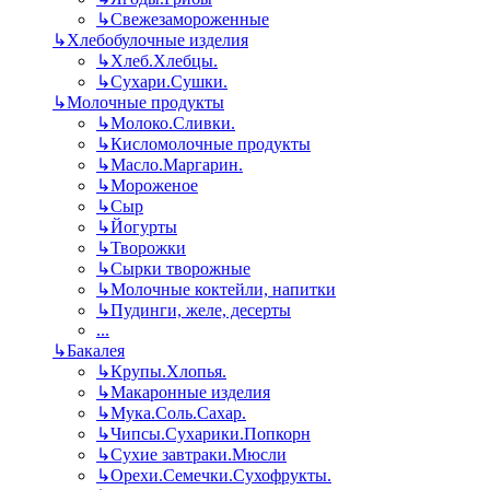
↳
Свежезамороженные
↳
Хлебобулочные изделия
↳
Хлеб.Хлебцы.
↳
Сухари.Сушки.
↳
Молочные продукты
↳
Молоко.Сливки.
↳
Кисломолочные продукты
↳
Масло.Маргарин.
↳
Мороженое
↳
Сыр
↳
Йогурты
↳
Творожки
↳
Сырки творожные
↳
Молочные коктейли, напитки
↳
Пудинги, желе, десерты
...
↳
Бакалея
↳
Крупы.Хлопья.
↳
Макаронные изделия
↳
Мука.Соль.Сахар.
↳
Чипсы.Сухарики.Попкорн
↳
Сухие завтраки.Мюсли
↳
Орехи.Семечки.Сухофрукты.