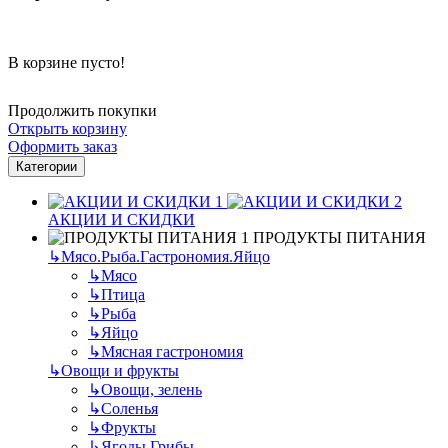
В корзине пусто!
Продолжить покупки
Открыть корзину
Оформить заказ
Категории
АКЦИИ И СКИДКИ
ПРОДУКТЫ ПИТАНИЯ
↳
Мясо.Рыба.Гастрономия.Яйцо
↳
Мясо
↳
Птица
↳
Рыба
↳
Яйцо
↳
Мясная гастрономия
↳
Овощи и фрукты
↳
Овощи, зелень
↳
Соленья
↳
Фрукты
↳
Ягоды.Грибы