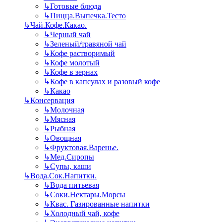
↳
Готовые блюда
↳
Пицца.Выпечка.Тесто
↳
Чай.Кофе.Какао.
↳
Черный чай
↳
Зеленый/травяной чай
↳
Кофе растворимый
↳
Кофе молотый
↳
Кофе в зернах
↳
Кофе в капсулах и разовый кофе
↳
Какао
↳
Консервация
↳
Молочная
↳
Мясная
↳
Рыбная
↳
Овощная
↳
Фруктовая.Варенье.
↳
Мед.Сиропы
↳
Супы, каши
↳
Вода.Сок.Напитки.
↳
Вода питьевая
↳
Соки.Нектары.Морсы
↳
Квас. Газированные напитки
↳
Холодный чай, кофе