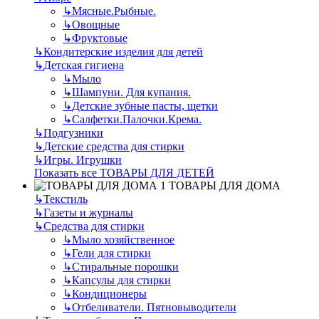
↳
Мясные.Рыбные.
↳
Овощные
↳
Фруктовые
↳
Кондитерские изделия для детей
↳
Детская гигиена
↳
Мыло
↳
Шампуни. Для купания.
↳
Детские зубные пасты, щетки
↳
Салфетки.Палочки.Крема.
↳
Подгузники
↳
Детские средства для стирки
↳
Игры. Игрушки
Показать все ТОВАРЫ ДЛЯ ДЕТЕЙ
ТОВАРЫ ДЛЯ ДОМА
↳
Текстиль
↳
Газеты и журналы
↳
Средства для стирки
↳
Мыло хозяйственное
↳
Гели для стирки
↳
Стиральные порошки
↳
Капсулы для стирки
↳
Кондиционеры
↳
Отбеливатели. Пятновыводители