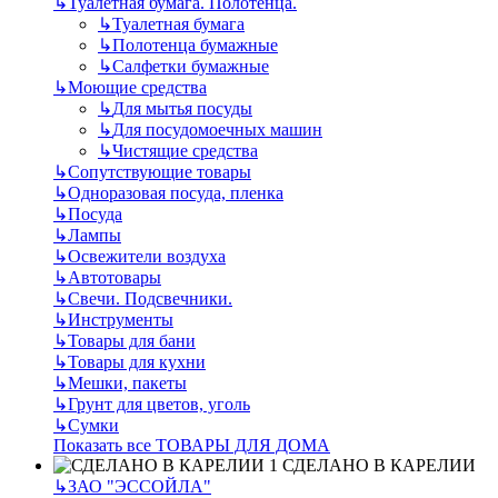
↳
Туалетная бумага. Полотенца.
↳
Туалетная бумага
↳
Полотенца бумажные
↳
Салфетки бумажные
↳
Моющие средства
↳
Для мытья посуды
↳
Для посудомоечных машин
↳
Чистящие средства
↳
Сопутствующие товары
↳
Одноразовая посуда, пленка
↳
Посуда
↳
Лампы
↳
Освежители воздуха
↳
Автотовары
↳
Свечи. Подсвечники.
↳
Инструменты
↳
Товары для бани
↳
Товары для кухни
↳
Мешки, пакеты
↳
Грунт для цветов, уголь
↳
Сумки
Показать все ТОВАРЫ ДЛЯ ДОМА
СДЕЛАНО В КАРЕЛИИ
↳
ЗАО "ЭССОЙЛА"