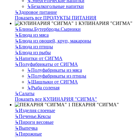
↳
Энергетические напитки
↳
Безалкогольные напитки
↳
Здоровое питание
Показать все ПРОДУКТЫ ПИТАНИЯ
КУЛИНАРИЯ "СИГМА"
↳
Блины.Бутерброды.Сырники
↳
Блюда из мяса
↳
Блюда из овощей, круп, макароны
↳
Блюда из птицы
↳
Блюда из рыбы
↳
Напитки от СИГМА
↳
Полуфабрикаты от СИГМА
↳
Полуфабрикаты из мяса
↳
Полуфабрикаты из птицы
↳
Шашлыки от СИГМА
↳
Рыба соленая
↳
Салаты
Показать все КУЛИНАРИЯ "СИГМА"
ПЕКАРНЯ "СИГМА"
↳
Изделия слоеные
↳
Печенье.Кексы
↳
Пироги весовые
↳
Выпечка
↳
Пирожные