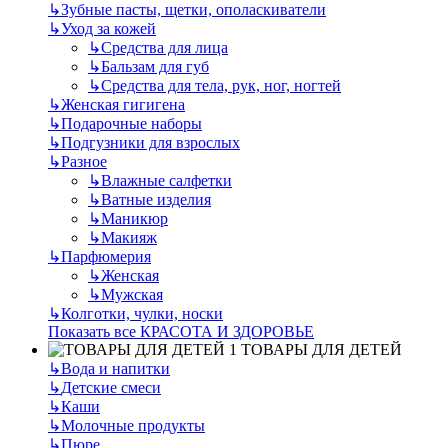
↳
Зубные пасты, щетки, ополаскиватели
↳
Уход за кожей
↳
Средства для лица
↳
Бальзам для губ
↳
Средства для тела, рук, ног, ногтей
↳
Женская гигигена
↳
Подарочные наборы
↳
Подгузники для взрослых
↳
Разное
↳
Влажные салфетки
↳
Ватные изделия
↳
Маникюр
↳
Макияж
↳
Парфюмерия
↳
Женская
↳
Мужская
↳
Колготки, чулки, носки
Показать все КРАСОТА И ЗДОРОВЬЕ
ТОВАРЫ ДЛЯ ДЕТЕЙ
↳
Вода и напитки
↳
Детские смеси
↳
Каши
↳
Молочные продукты
↳
Пюре