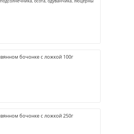
 подсолнечника, осота, одуванчика, люцерны
евянном бочонке с ложкой 100г
евянном бочонке с ложкой 250г