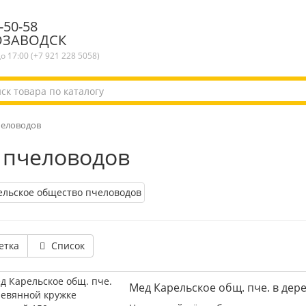
-50-58
ОЗАВОДСК
до 17:00 (+7 921 228 5058)
человодов
 пчеловодов
етка
Список
Мед Карельское общ. пче. в дер