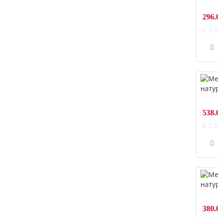
296.
538.
380.