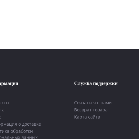
ормация
Служба поддержки
акты
Связаться с нами
та
Возврат товара
с
Карта сайта
рмация о доставке
тика обработки
ональных данных