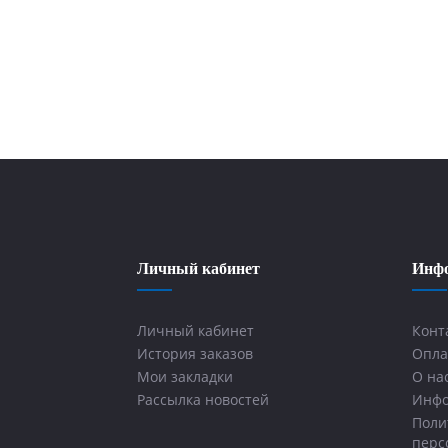
Личный кабинет
Инф
Личный кабинет
Конт
История заказов
Опла
Мои закладки
О на
Рассылка новостей
Инфо
Поли
перс