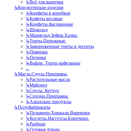
↳
Всё для выпечки
↳
Кондитерские изделия
↳
Конфеты в коробках
↳
Кофеты весовые
↳
Конфеты фасованные
↳
Шоколад
↳
Мармелад.Зефир.Халва.
↳
Торты.Пирожные.
↳
Замороженные торты и десерты
↳
Пряники
↳
Печенье
↳
Вафли. Торты вафельные
...
↳
Масла.Соусы.Приправы.
↳
Растительные масла
↳
Майонез
↳
Соусы. Кетчуп
↳
Специи.Приправы.
↳
Азиатские продукты
↳
Полуфабрикаты
↳
Пельмени.Хинкали.Вареники
↳
Котлеты.Наггетсы.Блинчики.
↳
Рыбные
↳
Готовые блюда