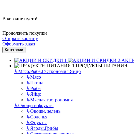
В корзине пусто!
Продолжить покупки
Открыть корзину
Оформить заказ
Категории
АКЦИ
ПРОДУКТЫ ПИТАНИЯ
↳
Мясо.Рыба.Гастрономия.Яйцо
↳
Мясо
↳
Птица
↳
Рыба
↳
Яйцо
↳
Мясная гастрономия
↳
Овощи и фрукты
↳
Овощи, зелень
↳
Соленья
↳
Фрукты
↳
Ягоды.Грибы
↳
Свежезамороженные