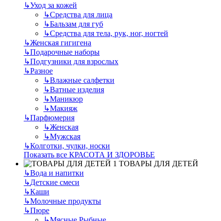
↳
Уход за кожей
↳
Средства для лица
↳
Бальзам для губ
↳
Средства для тела, рук, ног, ногтей
↳
Женская гигигена
↳
Подарочные наборы
↳
Подгузники для взрослых
↳
Разное
↳
Влажные салфетки
↳
Ватные изделия
↳
Маникюр
↳
Макияж
↳
Парфюмерия
↳
Женская
↳
Мужская
↳
Колготки, чулки, носки
Показать все КРАСОТА И ЗДОРОВЬЕ
ТОВАРЫ ДЛЯ ДЕТЕЙ
↳
Вода и напитки
↳
Детские смеси
↳
Каши
↳
Молочные продукты
↳
Пюре
↳
Мясные.Рыбные.