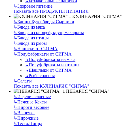
↳
Безалкогольные напитки
↳
Здоровое питание
Показать все ПРОДУКТЫ ПИТАНИЯ
КУЛИНАРИЯ "СИГМА"
↳
Блины.Бутерброды.Сырники
↳
Блюда из мяса
↳
Блюда из овощей, круп, макароны
↳
Блюда из птицы
↳
Блюда из рыбы
↳
Напитки от СИГМА
↳
Полуфабрикаты от СИГМА
↳
Полуфабрикаты из мяса
↳
Полуфабрикаты из птицы
↳
Шашлыки от СИГМА
↳
Рыба соленая
↳
Салаты
Показать все КУЛИНАРИЯ "СИГМА"
ПЕКАРНЯ "СИГМА"
↳
Изделия слоеные
↳
Печенье.Кексы
↳
Пироги весовые
↳
Выпечка
↳
Пирожные
↳
Тесто.Пицца