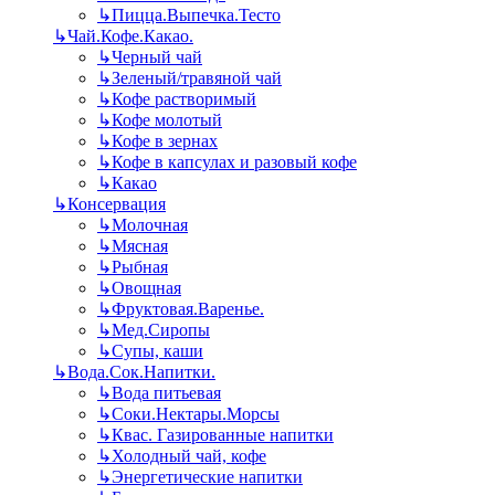
↳
Пицца.Выпечка.Тесто
↳
Чай.Кофе.Какао.
↳
Черный чай
↳
Зеленый/травяной чай
↳
Кофе растворимый
↳
Кофе молотый
↳
Кофе в зернах
↳
Кофе в капсулах и разовый кофе
↳
Какао
↳
Консервация
↳
Молочная
↳
Мясная
↳
Рыбная
↳
Овощная
↳
Фруктовая.Варенье.
↳
Мед.Сиропы
↳
Супы, каши
↳
Вода.Сок.Напитки.
↳
Вода питьевая
↳
Соки.Нектары.Морсы
↳
Квас. Газированные напитки
↳
Холодный чай, кофе
↳
Энергетические напитки