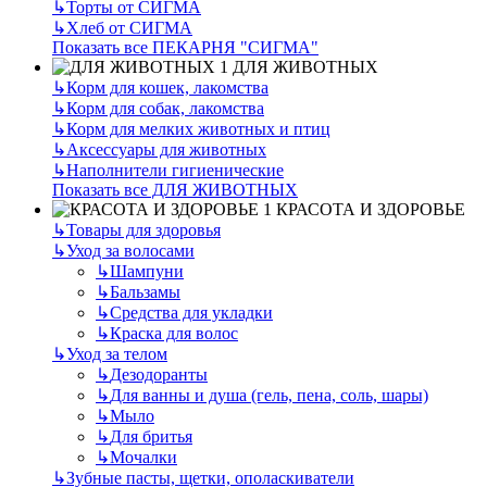
↳
Торты от СИГМА
↳
Хлеб от СИГМА
Показать все ПЕКАРНЯ "СИГМА"
ДЛЯ ЖИВОТНЫХ
↳
Корм для кошек, лакомства
↳
Корм для собак, лакомства
↳
Корм для мелких животных и птиц
↳
Аксессуары для животных
↳
Наполнители гигиенические
Показать все ДЛЯ ЖИВОТНЫХ
КРАСОТА И ЗДОРОВЬЕ
↳
Товары для здоровья
↳
Уход за волосами
↳
Шампуни
↳
Бальзамы
↳
Средства для укладки
↳
Краска для волос
↳
Уход за телом
↳
Дезодоранты
↳
Для ванны и душа (гель, пена, соль, шары)
↳
Мыло
↳
Для бритья
↳
Мочалки
↳
Зубные пасты, щетки, ополаскиватели