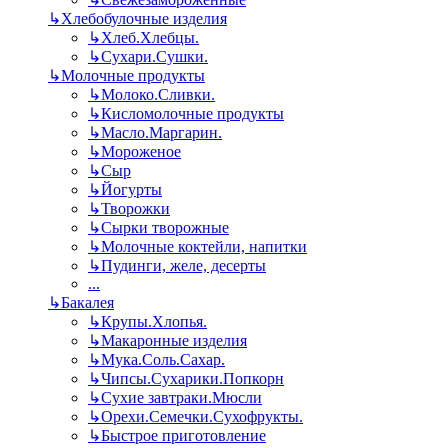
↳
Хлебобулочные изделия
↳
Хлеб.Хлебцы.
↳
Сухари.Сушки.
↳
Молочные продукты
↳
Молоко.Сливки.
↳
Кисломолочные продукты
↳
Масло.Маргарин.
↳
Мороженое
↳
Сыр
↳
Йогурты
↳
Творожки
↳
Сырки творожные
↳
Молочные коктейли, напитки
↳
Пудинги, желе, десерты
...
↳
Бакалея
↳
Крупы.Хлопья.
↳
Макаронные изделия
↳
Мука.Соль.Сахар.
↳
Чипсы.Сухарики.Попкорн
↳
Сухие завтраки.Мюсли
↳
Орехи.Семечки.Сухофрукты.
↳
Быстрое приготовление