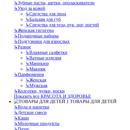
↳
Зубные пасты, щетки, ополаскиватели
↳
Уход за кожей
↳
Средства для лица
↳
Бальзам для губ
↳
Средства для тела, рук, ног, ногтей
↳
Женская гигигена
↳
Подарочные наборы
↳
Подгузники для взрослых
↳
Разное
↳
Влажные салфетки
↳
Ватные изделия
↳
Маникюр
↳
Макияж
↳
Парфюмерия
↳
Женская
↳
Мужская
↳
Колготки, чулки, носки
Показать все КРАСОТА И ЗДОРОВЬЕ
ТОВАРЫ ДЛЯ ДЕТЕЙ
↳
Вода и напитки
↳
Детские смеси
↳
Каши
↳
Молочные продукты
↳
Пюре