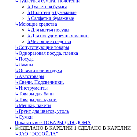
↳
Туалетная бумага. Полотенца.
↳
Туалетная бумага
↳
Полотенца бумажные
↳
Салфетки бумажные
↳
Моющие средства
↳
Для мытья посуды
↳
Для посудомоечных машин
↳
Чистящие средства
↳
Сопутствующие товары
↳
Одноразовая посуда, пленка
↳
Посуда
↳
Лампы
↳
Освежители воздуха
↳
Автотовары
↳
Свечи. Подсвечники.
↳
Инструменты
↳
Товары для бани
↳
Товары для кухни
↳
Мешки, пакеты
↳
Грунт для цветов, уголь
↳
Сумки
Показать все ТОВАРЫ ДЛЯ ДОМА
СДЕЛАНО В КАРЕЛИИ
↳
ЗАО "ЭССОЙЛА"