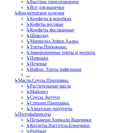
↳
Быстрое приготовление
↳
Всё для выпечки
↳
Кондитерские изделия
↳
Конфеты в коробках
↳
Кофеты весовые
↳
Конфеты фасованные
↳
Шоколад
↳
Мармелад.Зефир.Халва.
↳
Торты.Пирожные.
↳
Замороженные торты и десерты
↳
Пряники
↳
Печенье
↳
Вафли. Торты вафельные
...
↳
Масла.Соусы.Приправы.
↳
Растительные масла
↳
Майонез
↳
Соусы. Кетчуп
↳
Специи.Приправы.
↳
Азиатские продукты
↳
Полуфабрикаты
↳
Пельмени.Хинкали.Вареники
↳
Котлеты.Наггетсы.Блинчики.
↳
Рыбные