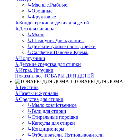
↳
Мясные.Рыбные.
↳
Овощные
↳
Фруктовые
↳
Кондитерские изделия для детей
↳
Детская гигиена
↳
Мыло
↳
Шампуни. Для купания.
↳
Детские зубные пасты, щетки
↳
Салфетки.Палочки.Крема.
↳
Подгузники
↳
Детские средства для стирки
↳
Игры. Игрушки
Показать все ТОВАРЫ ДЛЯ ДЕТЕЙ
ТОВАРЫ ДЛЯ ДОМА
↳
Текстиль
↳
Газеты и журналы
↳
Средства для стирки
↳
Мыло хозяйственное
↳
Гели для стирки
↳
Стиральные порошки
↳
Капсулы для стирки
↳
Кондиционеры
↳
Отбеливатели. Пятновыводители