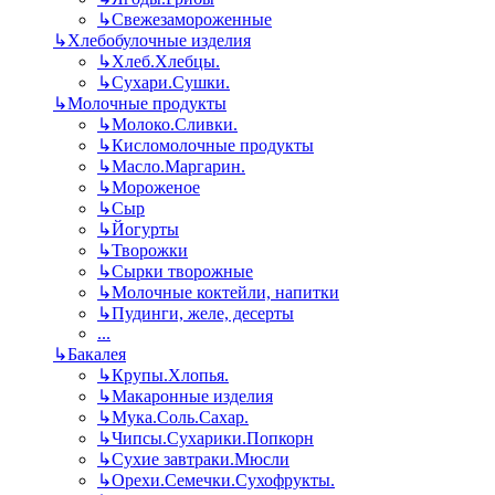
↳
Свежезамороженные
↳
Хлебобулочные изделия
↳
Хлеб.Хлебцы.
↳
Сухари.Сушки.
↳
Молочные продукты
↳
Молоко.Сливки.
↳
Кисломолочные продукты
↳
Масло.Маргарин.
↳
Мороженое
↳
Сыр
↳
Йогурты
↳
Творожки
↳
Сырки творожные
↳
Молочные коктейли, напитки
↳
Пудинги, желе, десерты
...
↳
Бакалея
↳
Крупы.Хлопья.
↳
Макаронные изделия
↳
Мука.Соль.Сахар.
↳
Чипсы.Сухарики.Попкорн
↳
Сухие завтраки.Мюсли
↳
Орехи.Семечки.Сухофрукты.