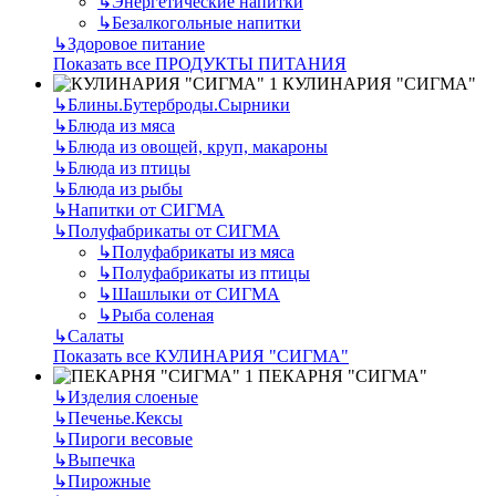
↳
Энергетические напитки
↳
Безалкогольные напитки
↳
Здоровое питание
Показать все ПРОДУКТЫ ПИТАНИЯ
КУЛИНАРИЯ "СИГМА"
↳
Блины.Бутерброды.Сырники
↳
Блюда из мяса
↳
Блюда из овощей, круп, макароны
↳
Блюда из птицы
↳
Блюда из рыбы
↳
Напитки от СИГМА
↳
Полуфабрикаты от СИГМА
↳
Полуфабрикаты из мяса
↳
Полуфабрикаты из птицы
↳
Шашлыки от СИГМА
↳
Рыба соленая
↳
Салаты
Показать все КУЛИНАРИЯ "СИГМА"
ПЕКАРНЯ "СИГМА"
↳
Изделия слоеные
↳
Печенье.Кексы
↳
Пироги весовые
↳
Выпечка
↳
Пирожные