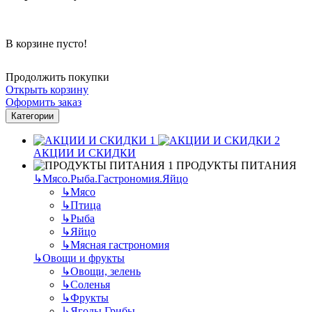
В корзине пусто!
Продолжить покупки
Открыть корзину
Оформить заказ
Категории
АКЦИИ И СКИДКИ
ПРОДУКТЫ ПИТАНИЯ
↳
Мясо.Рыба.Гастрономия.Яйцо
↳
Мясо
↳
Птица
↳
Рыба
↳
Яйцо
↳
Мясная гастрономия
↳
Овощи и фрукты
↳
Овощи, зелень
↳
Соленья
↳
Фрукты
↳
Ягоды.Грибы