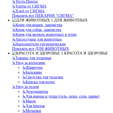
↳
Тесто.Пицца
↳
Торты от СИГМА
↳
Хлеб от СИГМА
Показать все ПЕКАРНЯ "СИГМА"
ДЛЯ ЖИВОТНЫХ
↳
Корм для кошек, лакомства
↳
Корм для собак, лакомства
↳
Корм для мелких животных и птиц
↳
Аксессуары для животных
↳
Наполнители гигиенические
Показать все ДЛЯ ЖИВОТНЫХ
КРАСОТА И ЗДОРОВЬЕ
↳
Товары для здоровья
↳
Уход за волосами
↳
Шампуни
↳
Бальзамы
↳
Средства для укладки
↳
Краска для волос
↳
Уход за телом
↳
Дезодоранты
↳
Для ванны и душа (гель, пена, соль, шары)
↳
Мыло
↳
Для бритья
↳
Мочалки