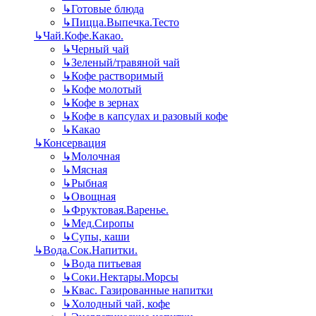
↳
Готовые блюда
↳
Пицца.Выпечка.Тесто
↳
Чай.Кофе.Какао.
↳
Черный чай
↳
Зеленый/травяной чай
↳
Кофе растворимый
↳
Кофе молотый
↳
Кофе в зернах
↳
Кофе в капсулах и разовый кофе
↳
Какао
↳
Консервация
↳
Молочная
↳
Мясная
↳
Рыбная
↳
Овощная
↳
Фруктовая.Варенье.
↳
Мед.Сиропы
↳
Супы, каши
↳
Вода.Сок.Напитки.
↳
Вода питьевая
↳
Соки.Нектары.Морсы
↳
Квас. Газированные напитки
↳
Холодный чай, кофе