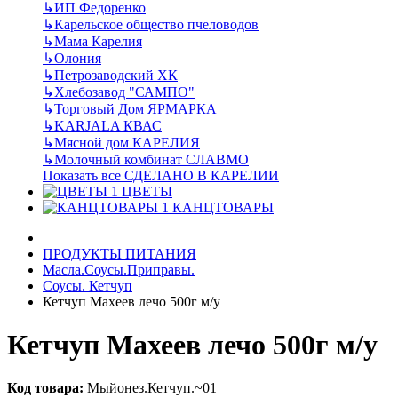
↳
ИП Федоренко
↳
Карельское общество пчеловодов
↳
Мама Карелия
↳
Олония
↳
Петрозаводский ХК
↳
Хлебозавод "САМПО"
↳
Торговый Дом ЯРМАРКА
↳
KARJALA КВАС
↳
Мясной дом КАРЕЛИЯ
↳
Молочный комбинат СЛАВМО
Показать все СДЕЛАНО В КАРЕЛИИ
ЦВЕТЫ
КАНЦТОВАРЫ
ПРОДУКТЫ ПИТАНИЯ
Масла.Соусы.Приправы.
Соусы. Кетчуп
Кетчуп Махеев лечо 500г м/у
Кетчуп Махеев лечо 500г м/у
Код товара:
Мыйонез.Кетчуп.~01