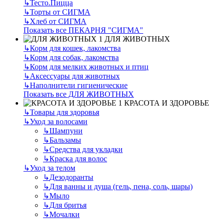
↳
Тесто.Пицца
↳
Торты от СИГМА
↳
Хлеб от СИГМА
Показать все ПЕКАРНЯ "СИГМА"
ДЛЯ ЖИВОТНЫХ
↳
Корм для кошек, лакомства
↳
Корм для собак, лакомства
↳
Корм для мелких животных и птиц
↳
Аксессуары для животных
↳
Наполнители гигиенические
Показать все ДЛЯ ЖИВОТНЫХ
КРАСОТА И ЗДОРОВЬЕ
↳
Товары для здоровья
↳
Уход за волосами
↳
Шампуни
↳
Бальзамы
↳
Средства для укладки
↳
Краска для волос
↳
Уход за телом
↳
Дезодоранты
↳
Для ванны и душа (гель, пена, соль, шары)
↳
Мыло
↳
Для бритья
↳
Мочалки