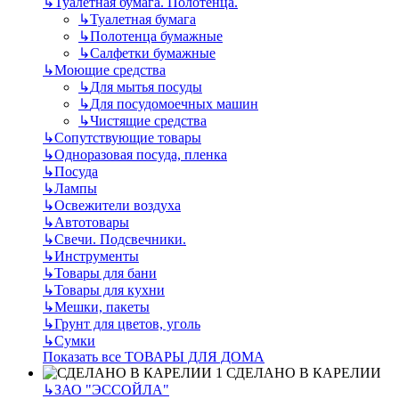
↳
Туалетная бумага. Полотенца.
↳
Туалетная бумага
↳
Полотенца бумажные
↳
Салфетки бумажные
↳
Моющие средства
↳
Для мытья посуды
↳
Для посудомоечных машин
↳
Чистящие средства
↳
Сопутствующие товары
↳
Одноразовая посуда, пленка
↳
Посуда
↳
Лампы
↳
Освежители воздуха
↳
Автотовары
↳
Свечи. Подсвечники.
↳
Инструменты
↳
Товары для бани
↳
Товары для кухни
↳
Мешки, пакеты
↳
Грунт для цветов, уголь
↳
Сумки
Показать все ТОВАРЫ ДЛЯ ДОМА
СДЕЛАНО В КАРЕЛИИ
↳
ЗАО "ЭССОЙЛА"