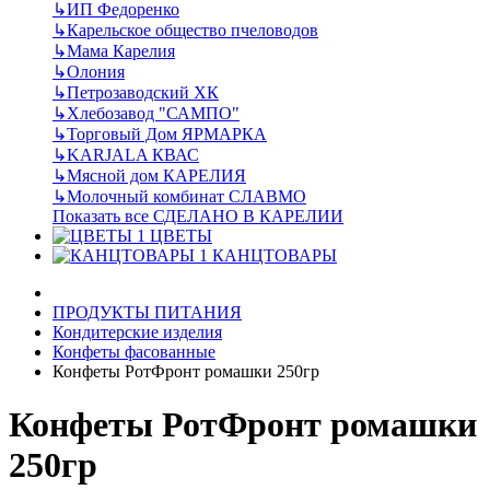
↳
ИП Федоренко
↳
Карельское общество пчеловодов
↳
Мама Карелия
↳
Олония
↳
Петрозаводский ХК
↳
Хлебозавод "САМПО"
↳
Торговый Дом ЯРМАРКА
↳
KARJALA КВАС
↳
Мясной дом КАРЕЛИЯ
↳
Молочный комбинат СЛАВМО
Показать все СДЕЛАНО В КАРЕЛИИ
ЦВЕТЫ
КАНЦТОВАРЫ
ПРОДУКТЫ ПИТАНИЯ
Кондитерские изделия
Конфеты фасованные
Конфеты РотФронт ромашки 250гр
Конфеты РотФронт ромашки
250гр