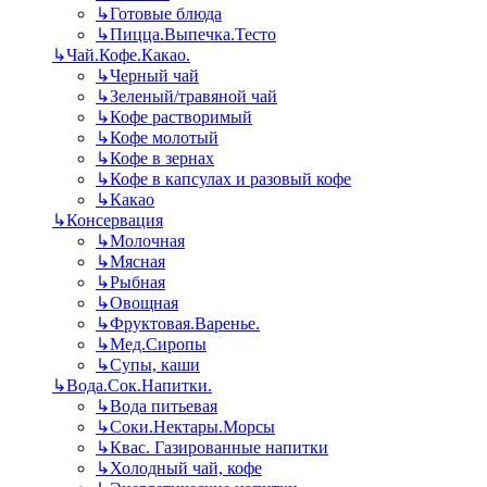
↳
Готовые блюда
↳
Пицца.Выпечка.Тесто
↳
Чай.Кофе.Какао.
↳
Черный чай
↳
Зеленый/травяной чай
↳
Кофе растворимый
↳
Кофе молотый
↳
Кофе в зернах
↳
Кофе в капсулах и разовый кофе
↳
Какао
↳
Консервация
↳
Молочная
↳
Мясная
↳
Рыбная
↳
Овощная
↳
Фруктовая.Варенье.
↳
Мед.Сиропы
↳
Супы, каши
↳
Вода.Сок.Напитки.
↳
Вода питьевая
↳
Соки.Нектары.Морсы
↳
Квас. Газированные напитки
↳
Холодный чай, кофе