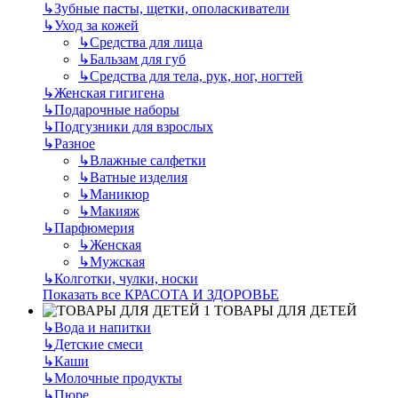
↳
Зубные пасты, щетки, ополаскиватели
↳
Уход за кожей
↳
Средства для лица
↳
Бальзам для губ
↳
Средства для тела, рук, ног, ногтей
↳
Женская гигигена
↳
Подарочные наборы
↳
Подгузники для взрослых
↳
Разное
↳
Влажные салфетки
↳
Ватные изделия
↳
Маникюр
↳
Макияж
↳
Парфюмерия
↳
Женская
↳
Мужская
↳
Колготки, чулки, носки
Показать все КРАСОТА И ЗДОРОВЬЕ
ТОВАРЫ ДЛЯ ДЕТЕЙ
↳
Вода и напитки
↳
Детские смеси
↳
Каши
↳
Молочные продукты
↳
Пюре