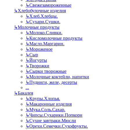
↳
Свежезамороженные
↳
Хлебобулочные изделия
↳
Хлеб.Хлебцы.
↳
Сухари.Сушки.
↳
Молочные продукты
↳
Молоко.Сливки.
↳
Кисломолочные продукты
↳
Масло.Маргарин.
↳
Мороженое
↳
Сыр
↳
Йогурты
↳
Творожки
↳
Сырки творожные
↳
Молочные коктейли, напитки
↳
Пудинги, желе, десерты
...
↳
Бакалея
↳
Крупы.Хлопья.
↳
Макаронные изделия
↳
Мука.Соль.Сахар.
↳
Чипсы.Сухарики.Попкорн
↳
Сухие завтраки.Мюсли
↳
Орехи.Семечки.Сухофрукты.