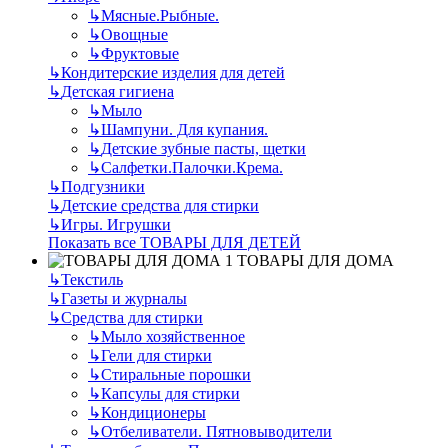
↳
Мясные.Рыбные.
↳
Овощные
↳
Фруктовые
↳
Кондитерские изделия для детей
↳
Детская гигиена
↳
Мыло
↳
Шампуни. Для купания.
↳
Детские зубные пасты, щетки
↳
Салфетки.Палочки.Крема.
↳
Подгузники
↳
Детские средства для стирки
↳
Игры. Игрушки
Показать все ТОВАРЫ ДЛЯ ДЕТЕЙ
ТОВАРЫ ДЛЯ ДОМА
↳
Текстиль
↳
Газеты и журналы
↳
Средства для стирки
↳
Мыло хозяйственное
↳
Гели для стирки
↳
Стиральные порошки
↳
Капсулы для стирки
↳
Кондиционеры
↳
Отбеливатели. Пятновыводители