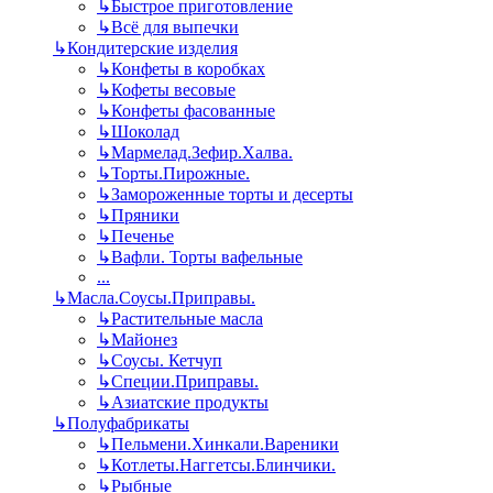
↳
Быстрое приготовление
↳
Всё для выпечки
↳
Кондитерские изделия
↳
Конфеты в коробках
↳
Кофеты весовые
↳
Конфеты фасованные
↳
Шоколад
↳
Мармелад.Зефир.Халва.
↳
Торты.Пирожные.
↳
Замороженные торты и десерты
↳
Пряники
↳
Печенье
↳
Вафли. Торты вафельные
...
↳
Масла.Соусы.Приправы.
↳
Растительные масла
↳
Майонез
↳
Соусы. Кетчуп
↳
Специи.Приправы.
↳
Азиатские продукты
↳
Полуфабрикаты
↳
Пельмени.Хинкали.Вареники
↳
Котлеты.Наггетсы.Блинчики.
↳
Рыбные