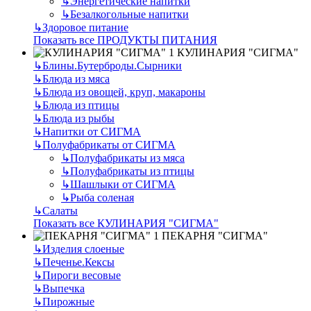
↳
Энергетические напитки
↳
Безалкогольные напитки
↳
Здоровое питание
Показать все ПРОДУКТЫ ПИТАНИЯ
КУЛИНАРИЯ "СИГМА"
↳
Блины.Бутерброды.Сырники
↳
Блюда из мяса
↳
Блюда из овощей, круп, макароны
↳
Блюда из птицы
↳
Блюда из рыбы
↳
Напитки от СИГМА
↳
Полуфабрикаты от СИГМА
↳
Полуфабрикаты из мяса
↳
Полуфабрикаты из птицы
↳
Шашлыки от СИГМА
↳
Рыба соленая
↳
Салаты
Показать все КУЛИНАРИЯ "СИГМА"
ПЕКАРНЯ "СИГМА"
↳
Изделия слоеные
↳
Печенье.Кексы
↳
Пироги весовые
↳
Выпечка
↳
Пирожные