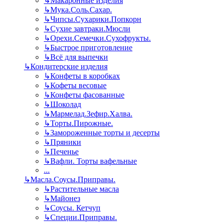
↳
Макаронные изделия
↳
Мука.Соль.Сахар.
↳
Чипсы.Сухарики.Попкорн
↳
Сухие завтраки.Мюсли
↳
Орехи.Семечки.Сухофрукты.
↳
Быстрое приготовление
↳
Всё для выпечки
↳
Кондитерские изделия
↳
Конфеты в коробках
↳
Кофеты весовые
↳
Конфеты фасованные
↳
Шоколад
↳
Мармелад.Зефир.Халва.
↳
Торты.Пирожные.
↳
Замороженные торты и десерты
↳
Пряники
↳
Печенье
↳
Вафли. Торты вафельные
...
↳
Масла.Соусы.Приправы.
↳
Растительные масла
↳
Майонез
↳
Соусы. Кетчуп
↳
Специи.Приправы.