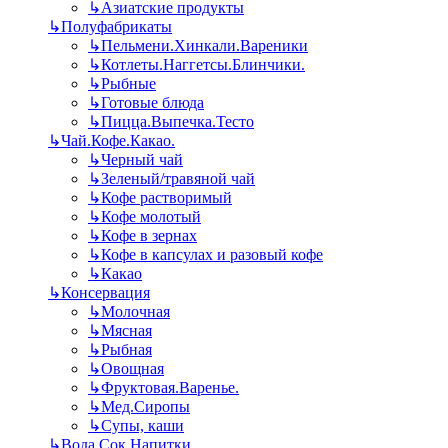
↳
Азиатские продукты
↳
Полуфабрикаты
↳
Пельмени.Хинкали.Вареники
↳
Котлеты.Наггетсы.Блинчики.
↳
Рыбные
↳
Готовые блюда
↳
Пицца.Выпечка.Тесто
↳
Чай.Кофе.Какао.
↳
Черный чай
↳
Зеленый/травяной чай
↳
Кофе растворимый
↳
Кофе молотый
↳
Кофе в зернах
↳
Кофе в капсулах и разовый кофе
↳
Какао
↳
Консервация
↳
Молочная
↳
Мясная
↳
Рыбная
↳
Овощная
↳
Фруктовая.Варенье.
↳
Мед.Сиропы
↳
Супы, каши
↳
Вода.Сок.Напитки.