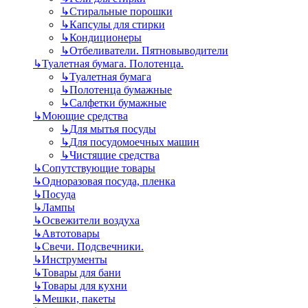
↳
Стиральные порошки
↳
Капсулы для стирки
↳
Кондиционеры
↳
Отбеливатели. Пятновыводители
↳
Туалетная бумага. Полотенца.
↳
Туалетная бумага
↳
Полотенца бумажные
↳
Салфетки бумажные
↳
Моющие средства
↳
Для мытья посуды
↳
Для посудомоечных машин
↳
Чистящие средства
↳
Сопутствующие товары
↳
Одноразовая посуда, пленка
↳
Посуда
↳
Лампы
↳
Освежители воздуха
↳
Автотовары
↳
Свечи. Подсвечники.
↳
Инструменты
↳
Товары для бани
↳
Товары для кухни
↳
Мешки, пакеты