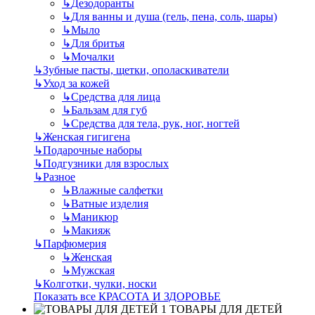
↳
Дезодоранты
↳
Для ванны и душа (гель, пена, соль, шары)
↳
Мыло
↳
Для бритья
↳
Мочалки
↳
Зубные пасты, щетки, ополаскиватели
↳
Уход за кожей
↳
Средства для лица
↳
Бальзам для губ
↳
Средства для тела, рук, ног, ногтей
↳
Женская гигигена
↳
Подарочные наборы
↳
Подгузники для взрослых
↳
Разное
↳
Влажные салфетки
↳
Ватные изделия
↳
Маникюр
↳
Макияж
↳
Парфюмерия
↳
Женская
↳
Мужская
↳
Колготки, чулки, носки
Показать все КРАСОТА И ЗДОРОВЬЕ
ТОВАРЫ ДЛЯ ДЕТЕЙ