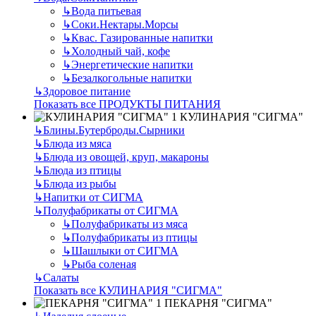
↳
Вода питьевая
↳
Соки.Нектары.Морсы
↳
Квас. Газированные напитки
↳
Холодный чай, кофе
↳
Энергетические напитки
↳
Безалкогольные напитки
↳
Здоровое питание
Показать все ПРОДУКТЫ ПИТАНИЯ
КУЛИНАРИЯ "СИГМА"
↳
Блины.Бутерброды.Сырники
↳
Блюда из мяса
↳
Блюда из овощей, круп, макароны
↳
Блюда из птицы
↳
Блюда из рыбы
↳
Напитки от СИГМА
↳
Полуфабрикаты от СИГМА
↳
Полуфабрикаты из мяса
↳
Полуфабрикаты из птицы
↳
Шашлыки от СИГМА
↳
Рыба соленая
↳
Салаты
Показать все КУЛИНАРИЯ "СИГМА"
ПЕКАРНЯ "СИГМА"