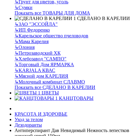
↳
Грунт для цветов, уголь
↳
Сумки
Показать все ТОВАРЫ ДЛЯ ДОМА
СДЕЛАНО В КАРЕЛИИ
↳
ЗАО "ЭССОЙЛА"
↳
ИП Федоренко
↳
Карельское общество пчеловодов
↳
Мама Карелия
↳
Олония
↳
Петрозаводский ХК
↳
Хлебозавод "САМПО"
↳
Торговый Дом ЯРМАРКА
↳
KARJALA КВАС
↳
Мясной дом КАРЕЛИЯ
↳
Молочный комбинат СЛАВМО
Показать все СДЕЛАНО В КАРЕЛИИ
ЦВЕТЫ
КАНЦТОВАРЫ
КРАСОТА И ЗДОРОВЬЕ
Уход за телом
Дезодоранты
Антиперспирант Дав Невидимый Нежность лепестков
женский спрей 150мл