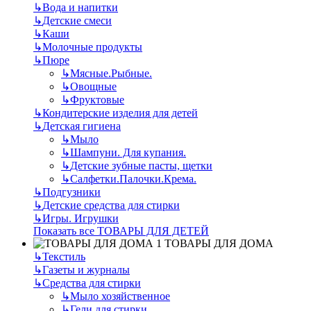
↳
Вода и напитки
↳
Детские смеси
↳
Каши
↳
Молочные продукты
↳
Пюре
↳
Мясные.Рыбные.
↳
Овощные
↳
Фруктовые
↳
Кондитерские изделия для детей
↳
Детская гигиена
↳
Мыло
↳
Шампуни. Для купания.
↳
Детские зубные пасты, щетки
↳
Салфетки.Палочки.Крема.
↳
Подгузники
↳
Детские средства для стирки
↳
Игры. Игрушки
Показать все ТОВАРЫ ДЛЯ ДЕТЕЙ
ТОВАРЫ ДЛЯ ДОМА
↳
Текстиль
↳
Газеты и журналы
↳
Средства для стирки
↳
Мыло хозяйственное
↳
Гели для стирки