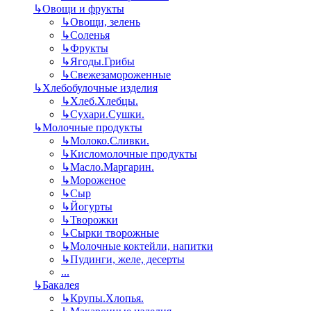
↳
Овощи и фрукты
↳
Овощи, зелень
↳
Соленья
↳
Фрукты
↳
Ягоды.Грибы
↳
Свежезамороженные
↳
Хлебобулочные изделия
↳
Хлеб.Хлебцы.
↳
Сухари.Сушки.
↳
Молочные продукты
↳
Молоко.Сливки.
↳
Кисломолочные продукты
↳
Масло.Маргарин.
↳
Мороженое
↳
Сыр
↳
Йогурты
↳
Творожки
↳
Сырки творожные
↳
Молочные коктейли, напитки
↳
Пудинги, желе, десерты
...
↳
Бакалея
↳
Крупы.Хлопья.