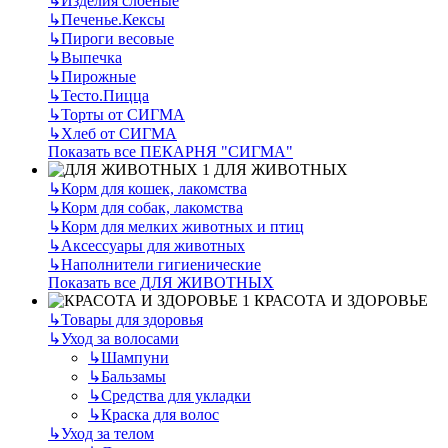
↳
Изделия слоеные
↳
Печенье.Кексы
↳
Пироги весовые
↳
Выпечка
↳
Пирожные
↳
Тесто.Пицца
↳
Торты от СИГМА
↳
Хлеб от СИГМА
Показать все ПЕКАРНЯ "СИГМА"
ДЛЯ ЖИВОТНЫХ
↳
Корм для кошек, лакомства
↳
Корм для собак, лакомства
↳
Корм для мелких животных и птиц
↳
Аксессуары для животных
↳
Наполнители гигиенические
Показать все ДЛЯ ЖИВОТНЫХ
КРАСОТА И ЗДОРОВЬЕ
↳
Товары для здоровья
↳
Уход за волосами
↳
Шампуни
↳
Бальзамы
↳
Средства для укладки
↳
Краска для волос
↳
Уход за телом