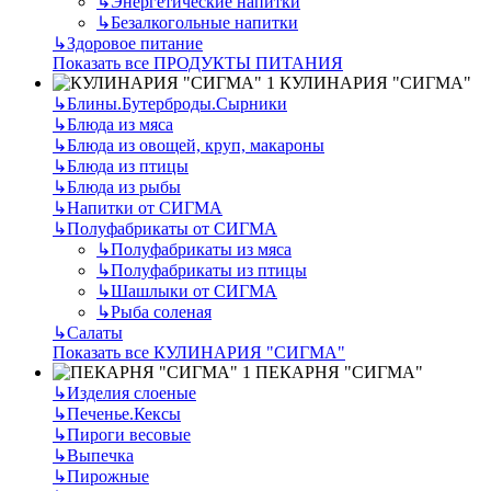
↳
Энергетические напитки
↳
Безалкогольные напитки
↳
Здоровое питание
Показать все ПРОДУКТЫ ПИТАНИЯ
КУЛИНАРИЯ "СИГМА"
↳
Блины.Бутерброды.Сырники
↳
Блюда из мяса
↳
Блюда из овощей, круп, макароны
↳
Блюда из птицы
↳
Блюда из рыбы
↳
Напитки от СИГМА
↳
Полуфабрикаты от СИГМА
↳
Полуфабрикаты из мяса
↳
Полуфабрикаты из птицы
↳
Шашлыки от СИГМА
↳
Рыба соленая
↳
Салаты
Показать все КУЛИНАРИЯ "СИГМА"
ПЕКАРНЯ "СИГМА"
↳
Изделия слоеные
↳
Печенье.Кексы
↳
Пироги весовые
↳
Выпечка
↳
Пирожные