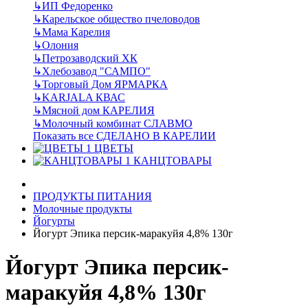
↳
ИП Федоренко
↳
Карельское общество пчеловодов
↳
Мама Карелия
↳
Олония
↳
Петрозаводский ХК
↳
Хлебозавод "САМПО"
↳
Торговый Дом ЯРМАРКА
↳
KARJALA КВАС
↳
Мясной дом КАРЕЛИЯ
↳
Молочный комбинат СЛАВМО
Показать все СДЕЛАНО В КАРЕЛИИ
ЦВЕТЫ
КАНЦТОВАРЫ
ПРОДУКТЫ ПИТАНИЯ
Молочные продукты
Йогурты
Йогурт Эпика персик-маракуйя 4,8% 130г
Йогурт Эпика персик-
маракуйя 4,8% 130г