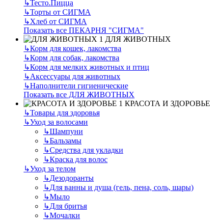
↳
Тесто.Пицца
↳
Торты от СИГМА
↳
Хлеб от СИГМА
Показать все ПЕКАРНЯ "СИГМА"
ДЛЯ ЖИВОТНЫХ
↳
Корм для кошек, лакомства
↳
Корм для собак, лакомства
↳
Корм для мелких животных и птиц
↳
Аксессуары для животных
↳
Наполнители гигиенические
Показать все ДЛЯ ЖИВОТНЫХ
КРАСОТА И ЗДОРОВЬЕ
↳
Товары для здоровья
↳
Уход за волосами
↳
Шампуни
↳
Бальзамы
↳
Средства для укладки
↳
Краска для волос
↳
Уход за телом
↳
Дезодоранты
↳
Для ванны и душа (гель, пена, соль, шары)
↳
Мыло
↳
Для бритья
↳
Мочалки