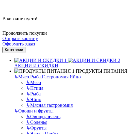
В корзине пусто!
Продолжить покупки
Открыть корзину
Оформить заказ
Категории
АКЦИИ И СКИДКИ
ПРОДУКТЫ ПИТАНИЯ
↳
Мясо.Рыба.Гастрономия.Яйцо
↳
Мясо
↳
Птица
↳
Рыба
↳
Яйцо
↳
Мясная гастрономия
↳
Овощи и фрукты
↳
Овощи, зелень
↳
Соленья
↳
Фрукты
↳
Ягоды.Грибы