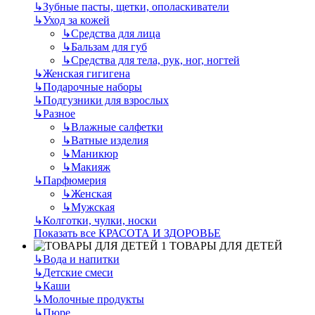
↳
Зубные пасты, щетки, ополаскиватели
↳
Уход за кожей
↳
Средства для лица
↳
Бальзам для губ
↳
Средства для тела, рук, ног, ногтей
↳
Женская гигигена
↳
Подарочные наборы
↳
Подгузники для взрослых
↳
Разное
↳
Влажные салфетки
↳
Ватные изделия
↳
Маникюр
↳
Макияж
↳
Парфюмерия
↳
Женская
↳
Мужская
↳
Колготки, чулки, носки
Показать все КРАСОТА И ЗДОРОВЬЕ
ТОВАРЫ ДЛЯ ДЕТЕЙ
↳
Вода и напитки
↳
Детские смеси
↳
Каши
↳
Молочные продукты
↳
Пюре