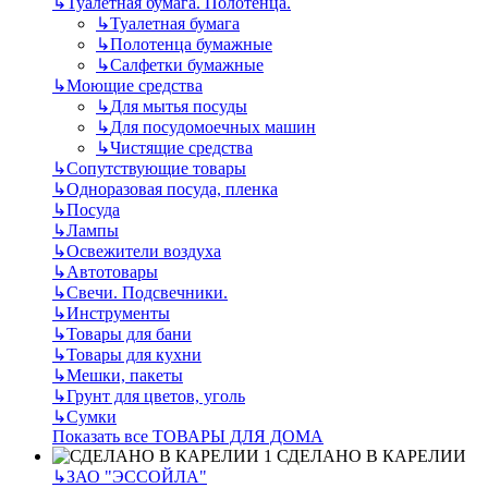
↳
Туалетная бумага. Полотенца.
↳
Туалетная бумага
↳
Полотенца бумажные
↳
Салфетки бумажные
↳
Моющие средства
↳
Для мытья посуды
↳
Для посудомоечных машин
↳
Чистящие средства
↳
Сопутствующие товары
↳
Одноразовая посуда, пленка
↳
Посуда
↳
Лампы
↳
Освежители воздуха
↳
Автотовары
↳
Свечи. Подсвечники.
↳
Инструменты
↳
Товары для бани
↳
Товары для кухни
↳
Мешки, пакеты
↳
Грунт для цветов, уголь
↳
Сумки
Показать все ТОВАРЫ ДЛЯ ДОМА
СДЕЛАНО В КАРЕЛИИ
↳
ЗАО "ЭССОЙЛА"