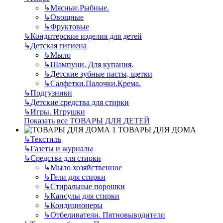
↳
Мясные.Рыбные.
↳
Овощные
↳
Фруктовые
↳
Кондитерские изделия для детей
↳
Детская гигиена
↳
Мыло
↳
Шампуни. Для купания.
↳
Детские зубные пасты, щетки
↳
Салфетки.Палочки.Крема.
↳
Подгузники
↳
Детские средства для стирки
↳
Игры. Игрушки
Показать все ТОВАРЫ ДЛЯ ДЕТЕЙ
ТОВАРЫ ДЛЯ ДОМА
↳
Текстиль
↳
Газеты и журналы
↳
Средства для стирки
↳
Мыло хозяйственное
↳
Гели для стирки
↳
Стиральные порошки
↳
Капсулы для стирки
↳
Кондиционеры
↳
Отбеливатели. Пятновыводители