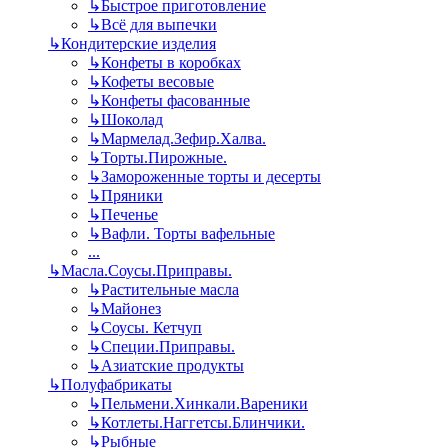
↳
Быстрое приготовление
↳
Всё для выпечки
↳
Кондитерские изделия
↳
Конфеты в коробках
↳
Кофеты весовые
↳
Конфеты фасованные
↳
Шоколад
↳
Мармелад.Зефир.Халва.
↳
Торты.Пирожные.
↳
Замороженные торты и десерты
↳
Пряники
↳
Печенье
↳
Вафли. Торты вафельные
...
↳
Масла.Соусы.Приправы.
↳
Растительные масла
↳
Майонез
↳
Соусы. Кетчуп
↳
Специи.Приправы.
↳
Азиатские продукты
↳
Полуфабрикаты
↳
Пельмени.Хинкали.Вареники
↳
Котлеты.Наггетсы.Блинчики.
↳
Рыбные