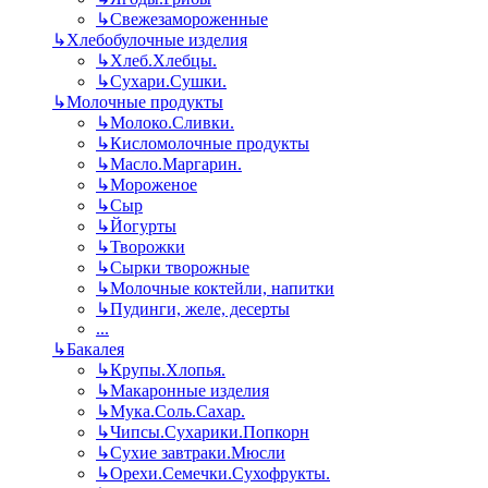
↳
Свежезамороженные
↳
Хлебобулочные изделия
↳
Хлеб.Хлебцы.
↳
Сухари.Сушки.
↳
Молочные продукты
↳
Молоко.Сливки.
↳
Кисломолочные продукты
↳
Масло.Маргарин.
↳
Мороженое
↳
Сыр
↳
Йогурты
↳
Творожки
↳
Сырки творожные
↳
Молочные коктейли, напитки
↳
Пудинги, желе, десерты
...
↳
Бакалея
↳
Крупы.Хлопья.
↳
Макаронные изделия
↳
Мука.Соль.Сахар.
↳
Чипсы.Сухарики.Попкорн
↳
Сухие завтраки.Мюсли
↳
Орехи.Семечки.Сухофрукты.