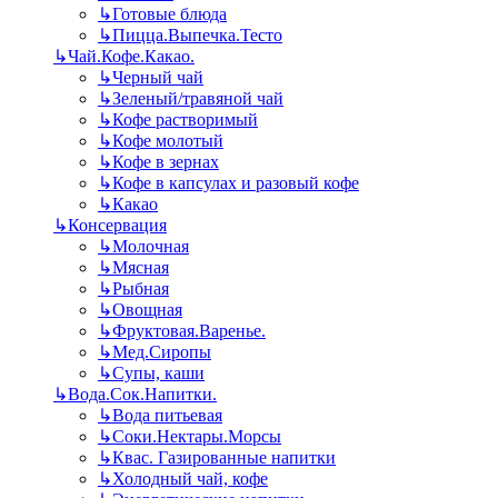
↳
Готовые блюда
↳
Пицца.Выпечка.Тесто
↳
Чай.Кофе.Какао.
↳
Черный чай
↳
Зеленый/травяной чай
↳
Кофе растворимый
↳
Кофе молотый
↳
Кофе в зернах
↳
Кофе в капсулах и разовый кофе
↳
Какао
↳
Консервация
↳
Молочная
↳
Мясная
↳
Рыбная
↳
Овощная
↳
Фруктовая.Варенье.
↳
Мед.Сиропы
↳
Супы, каши
↳
Вода.Сок.Напитки.
↳
Вода питьевая
↳
Соки.Нектары.Морсы
↳
Квас. Газированные напитки
↳
Холодный чай, кофе